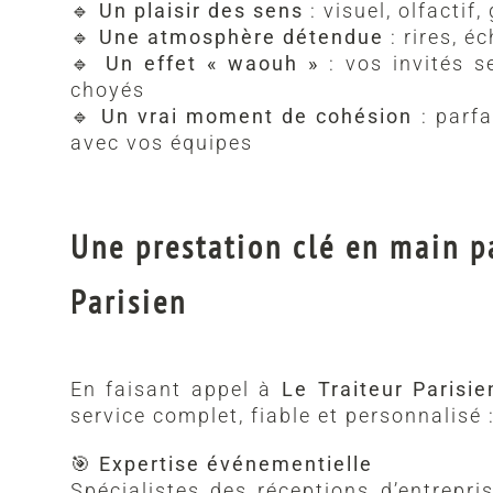
🔹
Un plaisir des sens
: visuel, olfactif,
🔹
Une atmosphère détendue
: rires, é
🔹
Un effet « waouh »
: vos invités se
choyés
🔹
Un vrai moment de cohésion
: parfa
avec vos équipes
Une prestation clé en main pa
Parisien
En faisant appel à
Le Traiteur Parisie
service complet, fiable et personnalisé 
🎯
Expertise événementielle
Spécialistes des réceptions d’entrepris