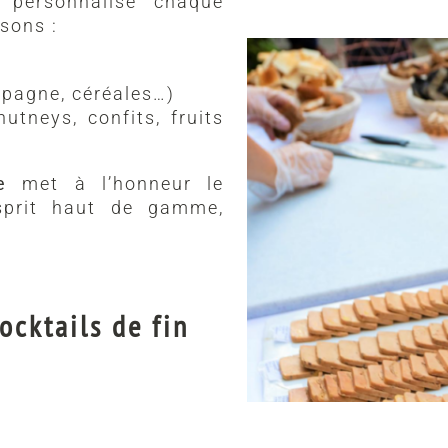
, personnalise chaque
sons :
mpagne, céréales…)
neys, confits, fruits
e
met à l’honneur le
sprit haut de gamme,
ocktails de fin