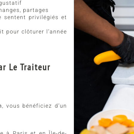
 gustatif
changes, partages
 sentent privilégiés et
it pour clôturer l’année
r Le Traiteur
n
, vous bénéficiez d’un
:
e à Paris et en Île-de-