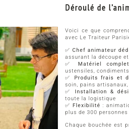
Déroulé de l’ani
Voici ce que comprend
avec Le Traiteur Parisi
✅
Chef animateur déd
assurant la découpe et
✅
Matériel complet
ustensiles, condiment
✅
Produits frais et 
soin, pains artisanau
✅
Installation & dési
toute la logistique
✅
Flexibilité
: animati
plus de 300 personnes
Chaque bouchée est pr