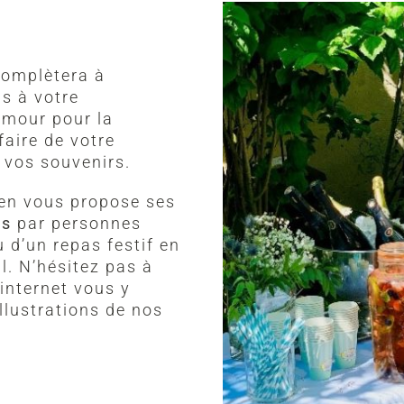
complètera à
ns à votre
 amour pour la
faire de votre
 vos souvenirs.
ien vous propose ses
es
par personnes
u d’un repas festif en
l. N’hésitez pas à
 internet vous y
llustrations de nos