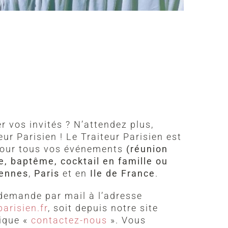
r vos invités ? N’attendez plus,
eur Parisien ! Le Traiteur Parisien est
 pour tous vos événements
(réunion
e, baptême, cocktail en famille ou
cennes
,
Paris
et en
Ile de France
.
demande par mail à l’adresse
arisien.fr
, soit depuis notre site
rique «
contactez-nous
». Vous