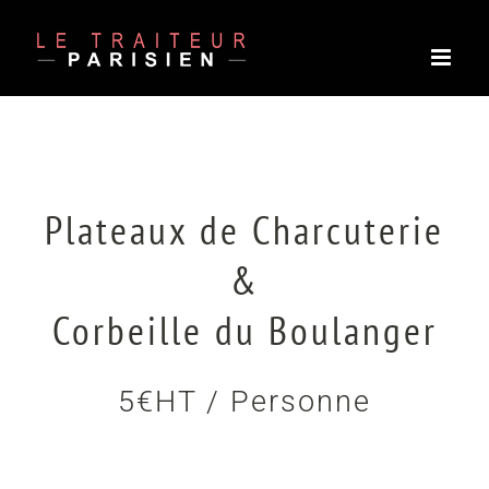
Passer
au
contenu
Plateaux de Charcuterie
&
Corbeille du Boulanger
5€HT / Personne