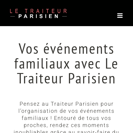
Passer
au
contenu
Vos événements
familiaux avec Le
Traiteur Parisien
Pensez au Traiteur Parisien pour
l’organisation de vos événements
familiaux ! Entouré de tous vos
proches, rendez ces moments
inoubliables grâce au savoir-faire du