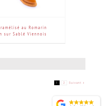
aramélisé au Romarin
in sur Sablé Viennois
1
2
Suivant